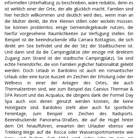
informellen Unterhaltung zu beschreiben, wäre reduktiv, denn es
ist wirklich einer der Orte, der alle glücklich macht. Familien sind
hier herzlich willkommen und deutlich wird dies, wenn man an
die Mütter denkt, die ihre Kleinen stillen oder wickeln müssen.
Sie können problemlos einige Gemeindegebäude nutzen, die
hierfür vorgesehene Räumlichkeiten zur Verfügung stellen. Ein
Beispiel ist die beeindruckende Villa Carrara Bottagisio, die sich
direkt am See befindet und die der Sitz der Stadtbücherei ist.
Und dann sind da die Campingplätze (der einzige mit direktem
Zugang zum Strand ist der städtische Campingplatz). Sie sind
echte Feriendörfer, die von Familien jeglicher Nationalität geliebt
werden. Doch Urlaub in Bardolino ist auch ein romantischer
Urlaub oder eine kurze Auszeit im Zeichen der Erholung oder der
Wellness in einer der Anlagen des Ortes, die auch
Thermalzentren sind, wie zum Beispiel das Caesius Thermae &
SPA Resort und das Acqualux, die übrigens dank der Formel Day
Spa auch von denen genutzt werden können, die keine
Hotelgäste sind. Bardolino steht aber auch für sportliche
Ferientage, zum Beispiel im Zeichen des Radsports.
Beeindruckende Panorama-Straßen, die auf die Hügel hinter
dem Ort hinaufführen, erwarten den Urlauber ebenso wie
Trekking-Wege auf die Rocca oder Wassersportmomente wie