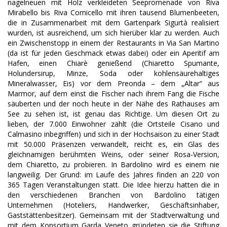
nagelneuen mit Holz verkleideten Seepromenade von Riva
Mirabello bis Riva Cornicello mit ihren tausend Blumenbeeten,
die in Zusammenarbeit mit dem Gartenpark Sigurtà realisiert
wurden, ist ausreichend, um sich hierüber klar zu werden. Auch
ein Zwischenstopp in einem der Restaurants in Via San Martino
(da ist für jeden Geschmack etwas dabei) oder ein Aperitif am
Hafen, einen Chiarè genießend (Chiaretto Spumante,
Holundersirup, Minze, Soda oder kohlensäurehaltiges
Mineralwasser, Eis) vor dem Preonda – dem „Altar“ aus
Marmor, auf dem einst die Fischer nach ihrem Fang die Fische
säuberten und der noch heute in der Nähe des Rathauses am
See zu sehen ist, ist genau das Richtige. Um diesen Ort zu
lieben, der 7.000 Einwohner zählt (die Ortsteile Cisano und
Calmasino inbegriffen) und sich in der Hochsaison zu einer Stadt
mit 50.000 Präsenzen verwandelt, reicht es, ein Glas des
gleichnamigen berühmten Weins, oder seiner Rosa-Version,
dem Chiaretto, zu probieren. In Bardolino wird es einem nie
langweilig. Der Grund: im Laufe des Jahres finden an 220 von
365 Tagen Veranstaltungen statt. Die Idee hierzu hatten die in
den verschiedenen Branchen von Bardolino tätigen
Unternehmen (Hoteliers, Handwerker, Geschäftsinhaber,
Gaststättenbesitzer). Gemeinsam mit der Stadtverwaltung und
mit dem Konsortium Garda Veneto gründeten sie die Stiftung