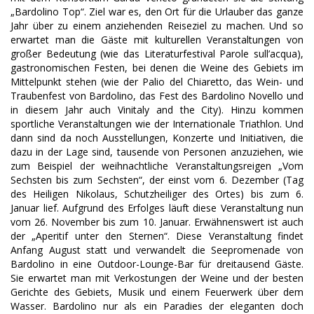
„Bardolino Top“. Ziel war es, den Ort für die Urlauber das ganze
Jahr über zu einem anziehenden Reiseziel zu machen. Und so
erwartet man die Gäste mit kulturellen Veranstaltungen von
großer Bedeutung (wie das Literaturfestival Parole sull’acqua),
gastronomischen Festen, bei denen die Weine des Gebiets im
Mittelpunkt stehen (wie der Palio del Chiaretto, das Wein- und
Traubenfest von Bardolino, das Fest des Bardolino Novello und
in diesem Jahr auch Vinitaly and the City). Hinzu kommen
sportliche Veranstaltungen wie der Internationale Triathlon. Und
dann sind da noch Ausstellungen, Konzerte und Initiativen, die
dazu in der Lage sind, tausende von Personen anzuziehen, wie
zum Beispiel der weihnachtliche Veranstaltungsreigen „Vom
Sechsten bis zum Sechsten“, der einst vom 6. Dezember (Tag
des Heiligen Nikolaus, Schutzheiliger des Ortes) bis zum 6.
Januar lief. Aufgrund des Erfolges läuft diese Veranstaltung nun
vom 26. November bis zum 10. Januar. Erwähnenswert ist auch
der „Aperitif unter den Sternen“. Diese Veranstaltung findet
Anfang August statt und verwandelt die Seepromenade von
Bardolino in eine Outdoor-Lounge-Bar für dreitausend Gäste.
Sie erwartet man mit Verkostungen der Weine und der besten
Gerichte des Gebiets, Musik und einem Feuerwerk über dem
Wasser. Bardolino nur als ein Paradies der eleganten doch