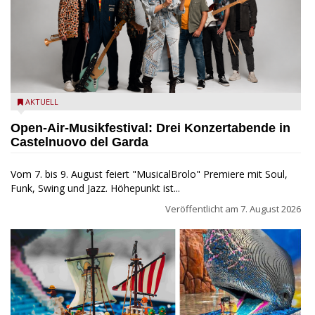
Castelnuovo del Garda: Die "Dirotta su Cuba" zu Gast beim
AKTUELL
MusicalBrolo
Open-Air-Musikfestival: Drei Konzertabende in
Castelnuovo del Garda
Vom 7. bis 9. August feiert "MusicalBrolo" Premiere mit Soul,
Funk, Swing und Jazz. Höhepunkt ist...
Veröffentlicht am
7. August 2026