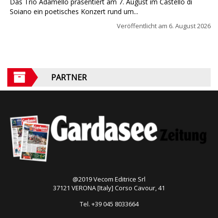
Das Trio Adamello präsentiert am 7. August im Castello di
Soiano ein poetisches Konzert rund um...
Veröffentlicht am
6. August 2026
PARTNER
@2019 Vecom Editrice Srl
37121 VERONA [Italy] Corso Cavour, 41
Tel. +39 045 8033664