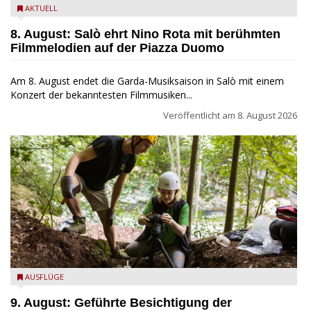
Estate Musicale del Garda: Salò ehrt Nino Rota
AKTUELL
8. August: Salò ehrt Nino Rota mit berühmten
Filmmelodien auf der Piazza Duomo
Am 8. August endet die Garda-Musiksaison in Salò mit einem
Konzert der bekanntesten Filmmusiken...
Veröffentlicht am
8. August 2026
die archäologische Fundstätte Riparo Prà da Stua am Monte
AUSFLÜGE
Baldo
9. August: Geführte Besichtigung der