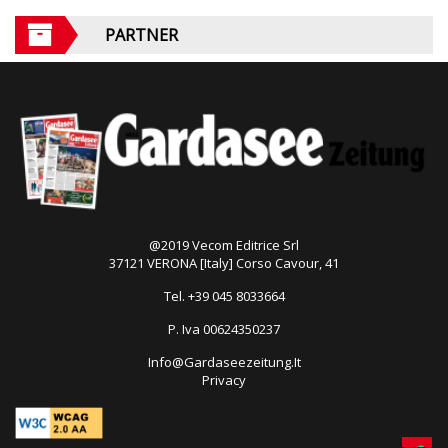
PARTNER
@2019 Vecom Editrice Srl
37121 VERONA [Italy] Corso Cavour, 41
Tel. +39 045 8033664
P. Iva 00624350237
Info@Gardaseezeitung.It
Privacy
Open