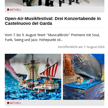
Castelnuovo del Garda: Die "Dirotta su Cuba" zu Gast beim
AKTUELL
MusicalBrolo
Open-Air-Musikfestival: Drei Konzertabende in
Castelnuovo del Garda
Vom 7. bis 9. August feiert "MusicalBrolo" Premiere mit Soul,
Funk, Swing und Jazz. Höhepunkt ist...
Veröffentlicht am
7. August 2026
Laboon aus ONE PIECE als LEGO-Figur im LEGOLAND Water
AKTUELL