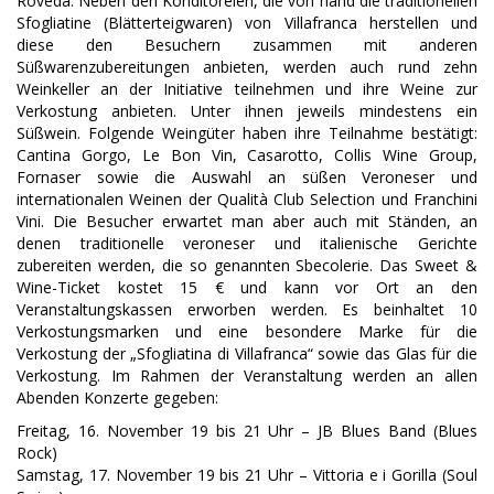
Roveda. Neben den Konditoreien, die von hand die traditionellen
Sfogliatine (Blätterteigwaren) von Villafranca herstellen und
diese den Besuchern zusammen mit anderen
Süßwarenzubereitungen anbieten, werden auch rund zehn
Weinkeller an der Initiative teilnehmen und ihre Weine zur
Verkostung anbieten. Unter ihnen jeweils mindestens ein
Süßwein. Folgende Weingüter haben ihre Teilnahme bestätigt:
Cantina Gorgo, Le Bon Vin, Casarotto, Collis Wine Group,
Fornaser sowie die Auswahl an süßen Veroneser und
internationalen Weinen der Qualità Club Selection und Franchini
Vini. Die Besucher erwartet man aber auch mit Ständen, an
denen traditionelle veroneser und italienische Gerichte
zubereiten werden, die so genannten Sbecolerie. Das Sweet &
Wine-Ticket kostet 15 € und kann vor Ort an den
Veranstaltungskassen erworben werden. Es beinhaltet 10
Verkostungsmarken und eine besondere Marke für die
Verkostung der „Sfogliatina di Villafranca“ sowie das Glas für die
Verkostung. Im Rahmen der Veranstaltung werden an allen
Abenden Konzerte gegeben:
Freitag, 16. November 19 bis 21 Uhr – JB Blues Band (Blues
Rock)
Samstag, 17. November 19 bis 21 Uhr – Vittoria e i Gorilla (Soul