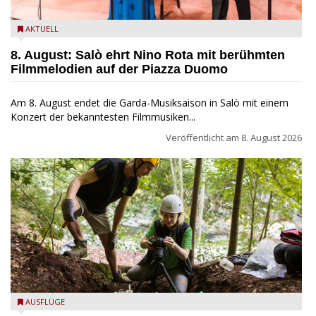
Estate Musicale del Garda: Salò ehrt Nino Rota
AKTUELL
8. August: Salò ehrt Nino Rota mit berühmten
Filmmelodien auf der Piazza Duomo
Am 8. August endet die Garda-Musiksaison in Salò mit einem
Konzert der bekanntesten Filmmusiken...
Veröffentlicht am
8. August 2026
die archäologische Fundstätte Riparo Prà da Stua am Monte
AUSFLÜGE