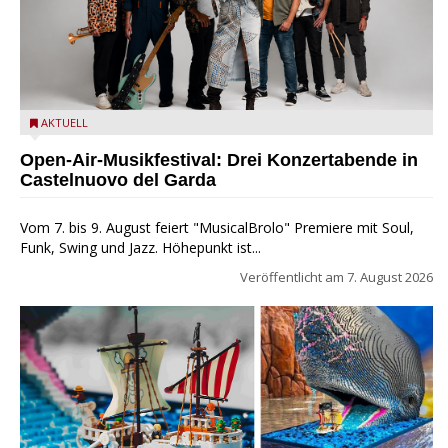
Castelnuovo del Garda: Die "Dirotta su Cuba" zu Gast beim
AKTUELL
MusicalBrolo
Open-Air-Musikfestival: Drei Konzertabende in
Castelnuovo del Garda
Vom 7. bis 9. August feiert "MusicalBrolo" Premiere mit Soul,
Funk, Swing und Jazz. Höhepunkt ist...
Veröffentlicht am
7. August 2026