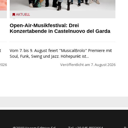
Castelnuovo del Garda: Die "Dirotta su Cuba" zu Gast
AKTUELL
beim MusicalBrolo
Open-Air-Musikfestival: Drei
Konzertabende in Castelnuovo del Garda
t
Vom 7. bis 9. August feiert "MusicalBrolo" Premiere mit
Soul, Funk, Swing und Jazz. Höhepunkt ist...
2026
Veröffentlicht am
7. August 2026
@2019 Vecom Editrice Srl
Tel. +39 045 8033664
P.