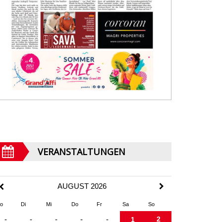
VERANSTALTUNGEN
AUGUST 2026
o
Di
Mi
Do
Fr
Sa
So
2
-
-
-
-
-
1