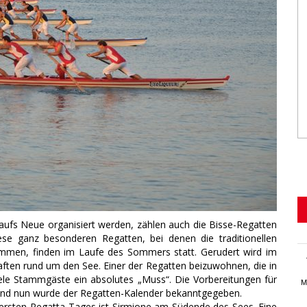
r aufs Neue organisiert werden, zählen auch die Bisse-Regatten
se ganz besonderen Regatten, bei denen die traditionellen
mmen, finden im Laufe des Sommers statt. Gerudert wird im
aften rund um den See. Einer der Regatten beizuwohnen, die in
ele Stammgäste ein absolutes „Muss“. Die Vorbereitungen für
M
, und nun wurde der Regatten-Kalender bekanntgegeben.
s ersten Regatta-Tages ist Sirmione am Südende des Sees. Eine