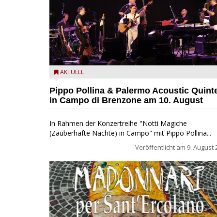
Pippo Pollina im Konzert mit dem Palermo Acoustic
AKTUELL
Quintet
Pippo Pollina & Palermo Acoustic Quint
in Campo di Brenzone am 10. August
In Rahmen der Konzertreihe "Notti Magiche
(Zauberhafte Nächte) in Campo" mit Pippo Pollina...
Veröffentlicht am
9. August 