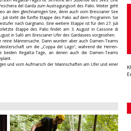
Peschiera del Garda zum Austragungsort des Palio. Weiter geht
h Iseo an den gleichnamigen See, denn auch vom Brescianer See
 Juli steht die fünfte Etappe des Palio auf dem Programm. Sie
stufer nach Gargnano. Eine weitere Etappe ist für den 27. Juli
rletzte Etappe des Palio findet am 3. August in Cassone di
 August in Salò am Brescianer Ufer des Gardasees vorgesehen.
eine reine Männersache. Dann wurden aber auch Damen-Teams
eisterschaft um die „Coppa del Lago“, während die Herren-
ie beiden Regatta-Tage, an denen auch die Damen-Teams
eplant.
agen und vom Aufmarsch der Mannschaften am Ufer und einer
K
E