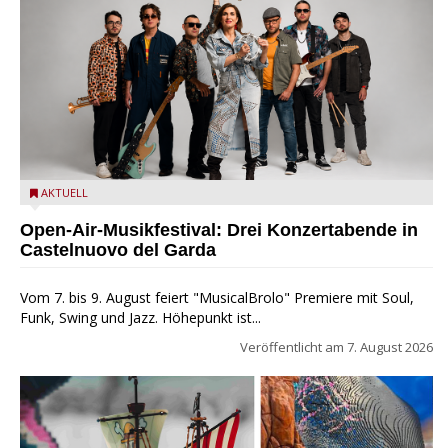
Castelnuovo del Garda: Die "Dirotta su Cuba" zu Gast beim
AKTUELL
MusicalBrolo
Open-Air-Musikfestival: Drei Konzertabende in
Castelnuovo del Garda
Vom 7. bis 9. August feiert "MusicalBrolo" Premiere mit Soul,
Funk, Swing und Jazz. Höhepunkt ist...
Veröffentlicht am
7. August 2026