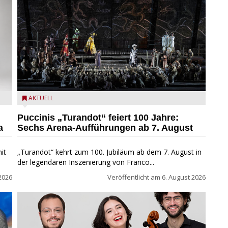
t
Turandot in der Arena von Verona - Ennevi für
AKTUELL
Fondazione Arena di Verona
Puccinis „Turandot“ feiert 100 Jahre:
a
Sechs Arena-Aufführungen ab 7. August
it
„Turandot“ kehrt zum 100. Jubiläum ab dem 7. August in
der legendären Inszenierung von Franco...
2026
Veröffentlicht am
6. August 2026