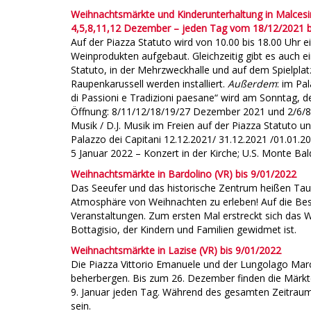
Weihnachtsmärkte und Kinderunterhaltung in Malcesi
4,5,8,11,12 Dezember – jeden Tag vom 18/12/2021 b
Auf der Piazza Statuto wird von 10.00 bis 18.00 Uhr 
Weinprodukten aufgebaut. Gleichzeitig gibt es auch e
Statuto, in der Mehrzweckhalle und auf dem Spielplat
Raupenkarussell werden installiert.
Außerdem
: im Pal
di Passioni e Tradizioni paesane“ wird am Sonntag, d
Öffnung: 8/11/12/18/19/27 Dezember 2021 und 2/6/8/9
Musik / D.J. Musik im Freien auf der Piazza Statuto 
Palazzo dei Capitani 12.12.2021/ 31.12.2021 /01.01.2
5 Januar 2022 – Konzert in der Kirche; U.S. Monte Ba
Weihnachtsmärkte in Bardolino (VR) bis 9/01/2022
Das Seeufer und das historische Zentrum heißen T
Atmosphäre von Weihnachten zu erleben! Auf die Bes
Veranstaltungen. Zum ersten Mal erstreckt sich das 
Bottagisio, der Kindern und Familien gewidmet ist.
Weihnachtsmärkte in Lazise (VR) bis 9/01/2022
Die Piazza Vittorio Emanuele und der Lungolago Mar
beherbergen. Bis zum 26. Dezember finden die Märk
9. Januar jeden Tag. Während des gesamten Zeitraums
sein.