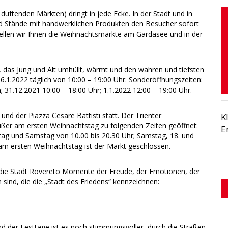
uftenden Märkten) dringt in jede Ecke. In der Stadt und in
nd Stände mit handwerklichen Produkten den Besucher sofort
tellen wir Ihnen die Weihnachtsmärkte am Gardasee und in der
ne, das Jung und Alt umhüllt, wärmt und den wahren und tiefsten
6.1.2022 täglich von 10:00 – 19:00 Uhr. Sonderöffnungszeiten:
 31.12.2021 10:00 – 18:00 Uhr; 1.1.2022 12:00 – 19:00 Uhr.
 und der Piazza Cesare Battisti statt. Der Trienter
K
außer am ersten Weihnachtstag zu folgenden Zeiten geöffnet:
E
itag und Samstag von 10.00 bis 20.30 Uhr; Samstag, 18. und
 am ersten Weihnachtstag ist der Markt geschlossen.
die Stadt Rovereto Momente der Freude, der Emotionen, der
sind, die die „Stadt des Friedens“ kennzeichnen:
nd der Festtage ist es noch stimmungsvoller, durch die Straßen