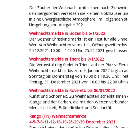
Der Zauber der Weihnacht (mit seinen nach Glühwein d
den Bergdörfern versetzen die kleinen Holzhäuser u
in eine unvergleichliche Atmosphäre. Im Folgenden s
Umgebung vor, Ausgabe 2021.
Weihnachtsmärkte in Bozen bis 6/1/2022
Der Bozner Christkindlmarkt ist ein Fest für alle Sin
Wert von Weihnachten vermittelt. Öffnungszeiten: bis 
24.12.2021 10:00 – 14:00 Uhr; 25.12.2021 geschlossen;
Weihnachtsmärkte in Trient bis 9/1/2022
Die Veranstaltung findet in Trient auf der Piazza Fiera
Weihnachtsmarkt ist bis zum 9. Januar 2022 täglich 
Sonntag bis Donnerstag von 10.00 bis 19.30 Uhr; Fre
Freitag, 31. Dezember 2021 von 10.00 bis 22.00 Uhr;
Weihnachtsmärkte in Rovereto bis 06/01/2022
Kunst und Schönheit. Zu Weihnachten schenkt Ihnen 
Klänge und der Farben, die mit den Werten verbunden 
Menschlichkeit, Brüderlichkeit und Solidarität.
Rango (TN) Weihnachtsmärkte
4-5-7-8-11-12-18-19-26-29-30 Dezember 2021
Rango ist eines der schönsten Dörfer Italiens. Währe