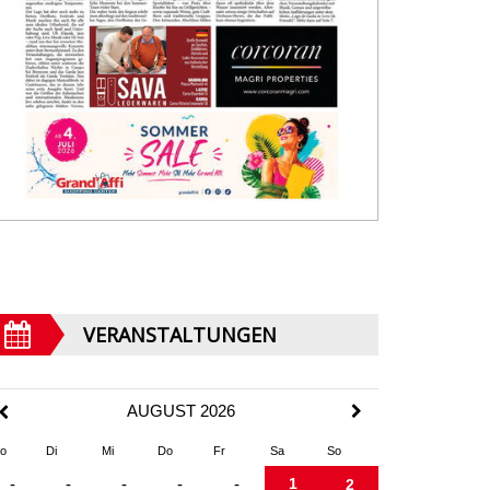
VERANSTALTUNGEN
AUGUST 2026
o
Di
Mi
Do
Fr
Sa
So
1
-
-
-
-
-
2