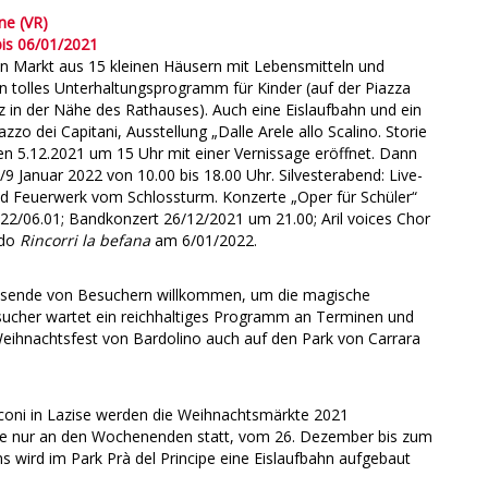
ne (VR)
is 06/01/2021
ein Markt aus 15 kleinen Häusern mit Lebensmitteln und
in tolles Unterhaltungsprogramm für Kinder (auf der Piazza
z in der Nähe des Rathauses). Auch eine Eislaufbahn und ein
azzo dei Capitani, Ausstellung „Dalle Arele allo Scalino. Storie
en 5.12.2021 um 15 Uhr mit einer Vernissage eröffnet. Dann
 Januar 2022 von 10.00 bis 18.00 Uhr. Silvesterabend: Live-
und Feuerwerk vom Schlossturm. Konzerte „Oper für Schüler“
022/06.01; Bandkonzert 26/12/2021 um 21.00; Aril voices Chor
ldo
Rincorri la befana
am 6/01/2022.
ausende von Besuchern willkommen, um die magische
ucher wartet ein reichhaltiges Programm an Terminen und
Weihnachtsfest von Bardolino auch auf den Park von Carrara
coni in Lazise werden die Weihnachtsmärkte 2021
te nur an den Wochenenden statt, vom 26. Dezember bis zum
 wird im Park Prà del Principe eine Eislaufbahn aufgebaut