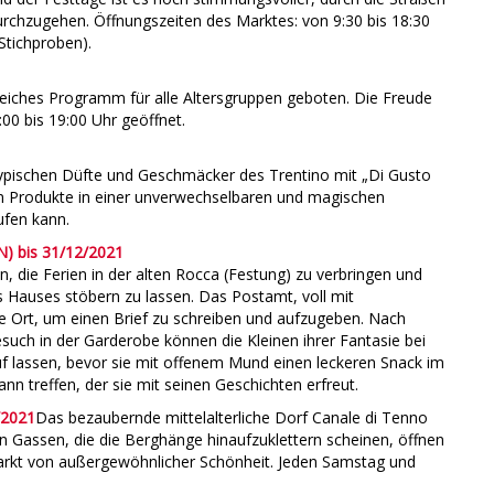
rchzugehen. Öffnungszeiten des Marktes: von 9:30 bis 18:30
(Stichproben).
eiches Programm für alle Altersgruppen geboten. Die Freude
00 bis 19:00 Uhr geöffnet.
typischen Düfte und Geschmäcker des Trentino mit „Di Gusto
len Produkte in einer unverwechselbaren und magischen
fen kann.
N) bis 31/12/2021
die Ferien in der alten Rocca (Festung) zu verbringen und
res Hauses stöbern zu lassen. Das Postamt, voll mit
ge Ort, um einen Brief zu schreiben und aufzugeben. Nach
ch in der Garderobe können die Kleinen ihrer Fantasie bei
auf lassen, bevor sie mit offenem Mund einen leckeren Snack im
 treffen, der sie mit seinen Geschichten erfreut.
/2021
Das bezaubernde mittelalterliche Dorf Canale di Tenno
 Gassen, die die Berghänge hinaufzuklettern scheinen, öffnen
markt von außergewöhnlicher Schönheit. Jeden Samstag und