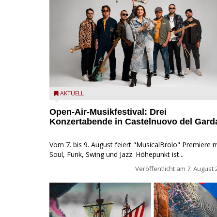
Castelnuovo del Garda: Die "Dirotta su Cuba" zu Gas
AKTUELL
beim MusicalBrolo
Open-Air-Musikfestival: Drei
Konzertabende in Castelnuovo del Gard
Vom 7. bis 9. August feiert "MusicalBrolo" Premiere m
Soul, Funk, Swing und Jazz. Höhepunkt ist...
Veröffentlicht am
7. August 