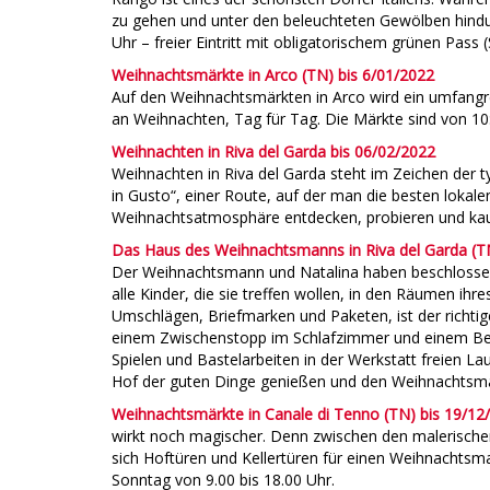
zu gehen und unter den beleuchteten Gewölben hindu
Uhr – freier Eintritt mit obligatorischem grünen Pass 
Weihnachtsmärkte in Arco (TN) bis 6/01/2022
Auf den Weihnachtsmärkten in Arco wird ein umfangr
an Weihnachten, Tag für Tag. Die Märkte sind von 10:
Weihnachten in Riva del Garda bis 06/02/2022
Weihnachten in Riva del Garda steht im Zeichen der 
in Gusto“, einer Route, auf der man die besten loka
Weihnachtsatmosphäre entdecken, probieren und kau
Das Haus des Weihnachtsmanns in Riva del Garda (T
Der Weihnachtsmann und Natalina haben beschlossen, 
alle Kinder, die sie treffen wollen, in den Räumen ih
Umschlägen, Briefmarken und Paketen, ist der richti
einem Zwischenstopp im Schlafzimmer und einem Besu
Spielen und Bastelarbeiten in der Werkstatt freien L
Hof der guten Dinge genießen und den Weihnachtsmann
Weihnachtsmärkte in Canale di Tenno (TN) bis 19/12
wirkt noch magischer. Denn zwischen den malerischen
sich Hoftüren und Kellertüren für einen Weihnachts
Sonntag von 9.00 bis 18.00 Uhr.