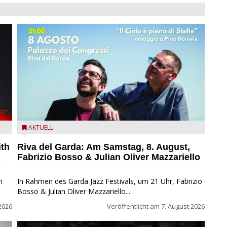
zz
Fabrizio Bosso & Julian Oliver Mazzariello zu Gast beim
AKTUELL
Garda Jazz Festival
ith
Riva del Garda: Am Samstag, 8. August,
Fabrizio Bosso & Julian Oliver Mazzariello
n
In Rahmen des Garda Jazz Festivals, um 21 Uhr, Fabrizio
Bosso & Julian Oliver Mazzariello...
2026
Veröffentlicht am
7. August 2026