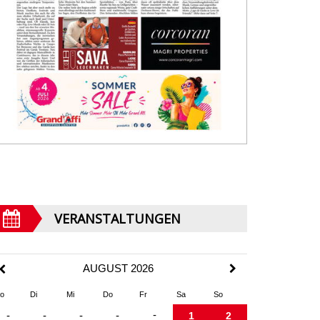
VERANSTALTUNGEN
AUGUST 2026
o
Di
Mi
Do
Fr
Sa
So
-
-
-
-
-
1
2