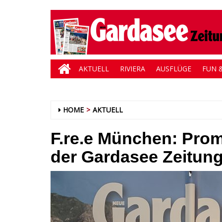
AKTUELL
RIVIERA
AUSFLÜGE
FUN &
HOME
AKTUELL
F.re.e München: Pro
der Gardasee Zeitun