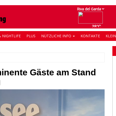
 NIGHTLIFE
PLUS
NÜTZLICHE INFO
KONTAKTE
KLEI
minente Gäste am Stand
g