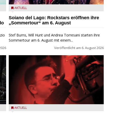
eim
Stef Burns, Will Hunt und Andrea Torresani im Summer
AKTUELL
Rock Explosion Tour
Soiano del Lago: Rockstars eröffnen ihre
lo
„Sommertour“ am 6. August
zio
Stef Burns, Will Hunt und Andrea Torresani starten ihre
Sommertour am 6. August mit einem...
2026
Veröffentlicht am
6. August 2026
Beppe Zorzella Trio zu Gast beim Garda Jazz Festival
AKTUELL