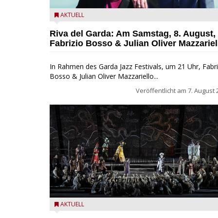
Fabrizio Bosso & Julian Oliver Mazzariello zu Gast b
AKTUELL
Garda Jazz Festival
Riva del Garda: Am Samstag, 8. August,
Fabrizio Bosso & Julian Oliver Mazzariel
In Rahmen des Garda Jazz Festivals, um 21 Uhr, Fabri
Bosso & Julian Oliver Mazzariello...
Veröffentlicht am
7. August 
Turandot in der Arena von Verona - Ennevi für
AKTUELL
Fondazione Arena di Verona