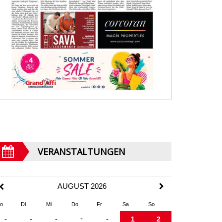
VERANSTALTUNGEN
AUGUST 2026
o
Di
Mi
Do
Fr
Sa
So
-
-
-
-
-
1
2