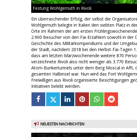
Festung Wohlgemuth in Rivoli
Ein überraschender Erfolg, der selbst die Organisator
Wohlgemuth belegte in Italien den siebten Platz in de
Orte im Rahmen der am ersten Frühlingswochenende 
2.900 Besucher von den Fai-Erzählern sowohl in der O
Geschichte des Militärkompendiums und der Umgebun
der Stadt, nachdem 2018 bei den Herbst-Fai-Tagen 1
dass am letzten Märzwochenende weitere 870 Pers
verzeichnete Rivoli also nicht weniger als 3.770 Besu
Atom-Bunkertunnels unter dem Berg Moscal in Affi, d
gesamten Halbinsel war. Nun wird das Fort Wohlgemu
Freiwilligen aus Rivoli organisierte Besichtigungen 
Initiativen belebt werden.
NEUESTEN NACHRICHTEN