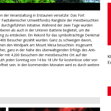
en der Veranstaltung in Erstaunen versetzte: Das Fort
r Fai(Italienischer Umweltfonds)-Rangliste der meistbesuchten
durchgeführten Initiative. Während der zwei Tage wurden
beren als auch in der Unteren Batterie begleitet, um die
g zu entdecken. Ein Rekord für das symbolträchtige Denkmal
.400 Besucher gezählt wurden. Ganz zu schweigen davon,
onen den Windpark am Mount Mesa besuchten. Insgesamt
cher, ganz in der Nähe des überwältigenden Erfolgs des Anti-
er mit 4.200 Besuchern der meistbesuchte Ort auf der
K
th jeden Sonntag von 14 bis 18 Uhr für kostenlose oder von
E
geöffnet sein. In den kommenden Monaten wird es durch weitere