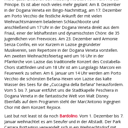
Principe. Es ist aber noch vieles mehr geplant: Am 8. Dezember
in der Dogana Veneta ein Bingo-Nachmittag, am 17. Dezember
am Porto Vecchio die festliche Ankunft der mit vielen
Weihnachtsmännern beladenen Schlauchboote und
anschließend um 17 Uhr in der Dogana Veneta direkt aus dem
Friaul, einer der lebhaftesten und dynamischsten Chöre: die 35
Jugendlichen von Freevoices. Am 23. Dezember wird Armonie
Senza Confini, ein vor Kurzem in Lazise gegründeter
Musikverein, sein Repertoire in der Dogana Veneta vorstellen.
Am zweiten Weihnachtsfeiertag wird um 16 Uhr in der
Pfarrkirche von Lazise das traditionelle Konzert des Costabella-
Chors stattfinden und um 18 Uhr ist am Lungolago Marconi ein
Feuerwerk zu sehen. Am 6. Januar um 14 Uhr werden am Porto
Vecchio die schönsten Befana-Hexen von Lazise das kalte
Wasser des Sees für die „Cuccagna della Befana“ herausfordern.
Vom 5. bis 7. Januar entführt uns die Stadtkapelle Peschiera in
Dogana Veneta in die fantastische Welt von Walt Disney.
Ebenfalls auf dem Programm steht der Marc’Antonio Ingegneri
Chor mit dem Konzert Rejoice.
Last but not least ist da noch
Bardolino
. Vom 1. Dezember bis 7.
Januar weihnachtet es am Seeufer und in der Altstadt. Der Park
Carrara Bottagisio verwandelt sich in ein Weihnachtsdorf mit