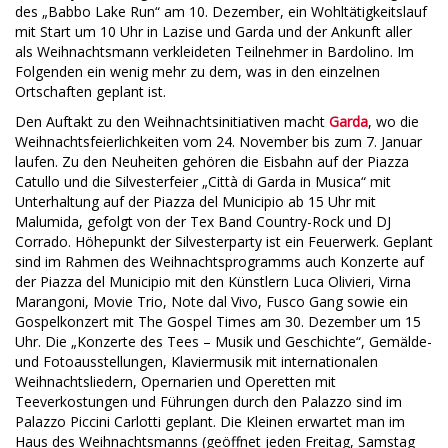
des „Babbo Lake Run“ am 10. Dezember, ein Wohltätigkeitslauf
mit Start um 10 Uhr in Lazise und Garda und der Ankunft aller
als Weihnachtsmann verkleideten Teilnehmer in Bardolino. Im
Folgenden ein wenig mehr zu dem, was in den einzelnen
Ortschaften geplant ist.
Den Auftakt zu den Weihnachtsinitiativen macht
Garda
, wo die
Weihnachtsfeierlichkeiten vom 24. November bis zum 7. Januar
laufen. Zu den Neuheiten gehören die Eisbahn auf der Piazza
Catullo und die Silvesterfeier „Città di Garda in Musica“ mit
Unterhaltung auf der Piazza del Municipio ab 15 Uhr mit
Malumida, gefolgt von der Tex Band Country-Rock und DJ
Corrado. Höhepunkt der Silvesterparty ist ein Feuerwerk. Geplant
sind im Rahmen des Weihnachtsprogramms auch Konzerte auf
der Piazza del Municipio mit den Künstlern Luca Olivieri, Virna
Marangoni, Movie Trio, Note dal Vivo, Fusco Gang sowie ein
Gospelkonzert mit The Gospel Times am 30. Dezember um 15
Uhr. Die „Konzerte des Tees – Musik und Geschichte“, Gemälde-
und Fotoausstellungen, Klaviermusik mit internationalen
Weihnachtsliedern, Opernarien und Operetten mit
Teeverkostungen und Führungen durch den Palazzo sind im
Palazzo Piccini Carlotti geplant. Die Kleinen erwartet man im
Haus des Weihnachtsmanns (geöffnet jeden Freitag, Samstag