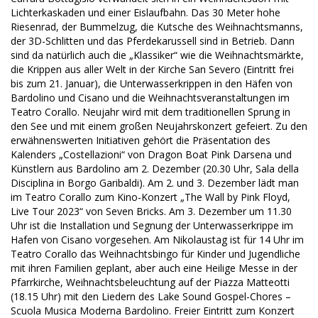
Lichterkaskaden und einer Eislaufbahn. Das 30 Meter hohe
Riesenrad, der Bummelzug, die Kutsche des Weihnachtsmanns,
der 3D-Schlitten und das Pferdekarussell sind in Betrieb. Dann
sind da natürlich auch die „Klassiker“ wie die Weihnachtsmärkte,
die Krippen aus aller Welt in der Kirche San Severo (Eintritt frei
bis zum 21. Januar), die Unterwasserkrippen in den Häfen von
Bardolino und Cisano und die Weihnachtsveranstaltungen im
Teatro Corallo. Neujahr wird mit dem traditionellen Sprung in
den See und mit einem großen Neujahrskonzert gefeiert. Zu den
erwähnenswerten Initiativen gehört die Präsentation des
Kalenders „Costellazioni“ von Dragon Boat Pink Darsena und
Künstlern aus Bardolino am 2. Dezember (20.30 Uhr, Sala della
Disciplina in Borgo Garibaldi). Am 2. und 3. Dezember lädt man
im Teatro Corallo zum Kino-Konzert „The Wall by Pink Floyd,
Live Tour 2023“ von Seven Bricks. Am 3. Dezember um 11.30
Uhr ist die Installation und Segnung der Unterwasserkrippe im
Hafen von Cisano vorgesehen. Am Nikolaustag ist für 14 Uhr im
Teatro Corallo das Weihnachtsbingo für Kinder und Jugendliche
mit ihren Familien geplant, aber auch eine Heilige Messe in der
Pfarrkirche, Weihnachtsbeleuchtung auf der Piazza Matteotti
(18.15 Uhr) mit den Liedern des Lake Sound Gospel-Chores –
Scuola Musica Moderna Bardolino. Freier Eintritt zum Konzert