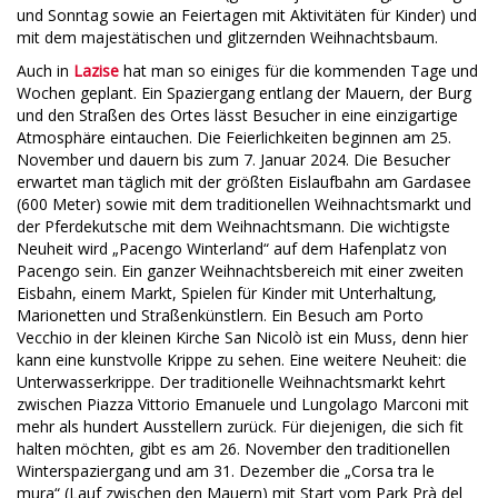
und Sonntag sowie an Feiertagen mit Aktivitäten für Kinder) und
mit dem majestätischen und glitzernden Weihnachtsbaum.
Auch in
Lazise
hat man so einiges für die kommenden Tage und
Wochen geplant. Ein Spaziergang entlang der Mauern, der Burg
und den Straßen des Ortes lässt Besucher in eine einzigartige
Atmosphäre eintauchen. Die Feierlichkeiten beginnen am 25.
November und dauern bis zum 7. Januar 2024. Die Besucher
erwartet man täglich mit der größten Eislaufbahn am Gardasee
(600 Meter) sowie mit dem traditionellen Weihnachtsmarkt und
der Pferdekutsche mit dem Weihnachtsmann. Die wichtigste
Neuheit wird „Pacengo Winterland“ auf dem Hafenplatz von
Pacengo sein. Ein ganzer Weihnachtsbereich mit einer zweiten
Eisbahn, einem Markt, Spielen für Kinder mit Unterhaltung,
Marionetten und Straßenkünstlern. Ein Besuch am Porto
Vecchio in der kleinen Kirche San Nicolò ist ein Muss, denn hier
kann eine kunstvolle Krippe zu sehen. Eine weitere Neuheit: die
Unterwasserkrippe. Der traditionelle Weihnachtsmarkt kehrt
zwischen Piazza Vittorio Emanuele und Lungolago Marconi mit
mehr als hundert Ausstellern zurück. Für diejenigen, die sich fit
halten möchten, gibt es am 26. November den traditionellen
Winterspaziergang und am 31. Dezember die „Corsa tra le
mura“ (Lauf zwischen den Mauern) mit Start vom Park Prà del