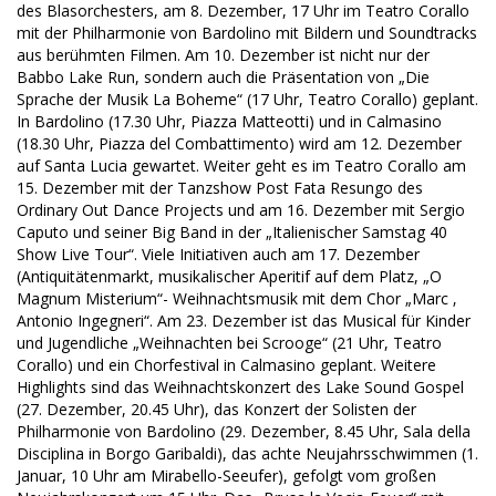
des Blasorchesters, am 8. Dezember, 17 Uhr im Teatro Corallo
mit der Philharmonie von Bardolino mit Bildern und Soundtracks
aus berühmten Filmen. Am 10. Dezember ist nicht nur der
Babbo Lake Run, sondern auch die Präsentation von „Die
Sprache der Musik La Boheme“ (17 Uhr, Teatro Corallo) geplant.
In Bardolino (17.30 Uhr, Piazza Matteotti) und in Calmasino
(18.30 Uhr, Piazza del Combattimento) wird am 12. Dezember
auf Santa Lucia gewartet. Weiter geht es im Teatro Corallo am
15. Dezember mit der Tanzshow Post Fata Resungo des
Ordinary Out Dance Projects und am 16. Dezember mit Sergio
Caputo und seiner Big Band in der „Italienischer Samstag 40
Show Live Tour“. Viele Initiativen auch am 17. Dezember
(Antiquitätenmarkt, musikalischer Aperitif auf dem Platz, „O
Magnum Misterium“- Weihnachtsmusik mit dem Chor „Marc ‚
Antonio Ingegneri“. Am 23. Dezember ist das Musical für Kinder
und Jugendliche „Weihnachten bei Scrooge“ (21 Uhr, Teatro
Corallo) und ein Chorfestival in Calmasino geplant. Weitere
Highlights sind das Weihnachtskonzert des Lake Sound Gospel
(27. Dezember, 20.45 Uhr), das Konzert der Solisten der
Philharmonie von Bardolino (29. Dezember, 8.45 Uhr, Sala della
Disciplina in Borgo Garibaldi), das achte Neujahrsschwimmen (1.
Januar, 10 Uhr am Mirabello-Seeufer), gefolgt vom großen