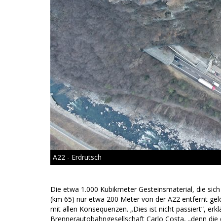
A22 - Erdrutsch
Die etwa 1.000 Kubikmeter Gesteinsmaterial, die si
(km 65) nur etwa 200 Meter von der A22 entfernt gel
mit allen Konsequenzen. „Dies ist nicht passiert“, erk
Brennerautobahngesellschaft Carlo Costa, „denn die 