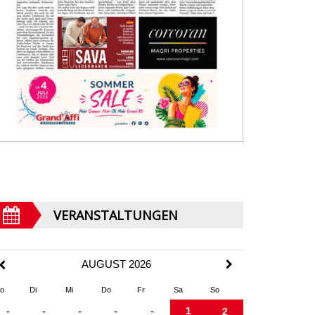
VERANSTALTUNGEN
AUGUST 2026
o
Di
Mi
Do
Fr
Sa
So
1
-
-
-
-
-
2