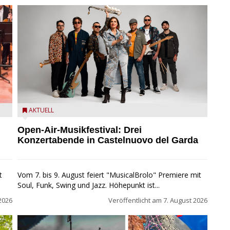
Castelnuovo del Garda: Die "Dirotta su Cuba" zu Gast
AKTUELL
beim MusicalBrolo
Open-Air-Musikfestival: Drei
Konzertabende in Castelnuovo del Garda
t
Vom 7. bis 9. August feiert "MusicalBrolo" Premiere mit
Soul, Funk, Swing und Jazz. Höhepunkt ist...
2026
Veröffentlicht am
7. August 2026