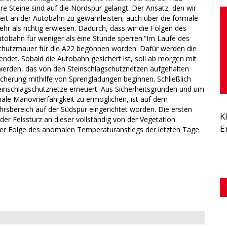
nere Steine sind auf die Nordspur gelangt. Der Ansatz, den wir
erheit an der Autobahn zu gewährleisten, auch über die formale
ehr als richtig erwiesen. Dadurch, dass wir die Folgen des
tobahn für weniger als eine Stunde sperren.“Im Laufe des
 Schutzmauer für die A22 begonnen worden. Dafür werden die
ndet. Sobald die Autobahn gesichert ist, soll ab morgen mit
werden, das von den Steinschlagschutznetzen aufgehalten
icherung mithilfe von Sprengladungen beginnen. Schließlich
inschlagschutznetze erneuert. Aus Sicherheitsgründen und um
le Manövrierfähigkeit zu ermöglichen, ist auf dem
hrsbereich auf der Südspur eingerichtet worden. Die ersten
K
er Felssturz an dieser vollständig von der Vegetation
E
der Folge des anomalen Temperaturanstiegs der letzten Tage