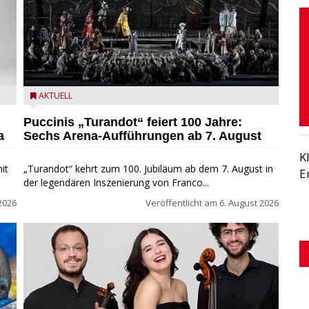
t
Turandot in der Arena von Verona - Ennevi für
AKTUELL
Fondazione Arena di Verona
Puccinis „Turandot“ feiert 100 Jahre:
a
Sechs Arena-Aufführungen ab 7. August
K
it
„Turandot“ kehrt zum 100. Jubiläum ab dem 7. August in
E
der legendären Inszenierung von Franco...
2026
Veröffentlicht am
6. August 2026