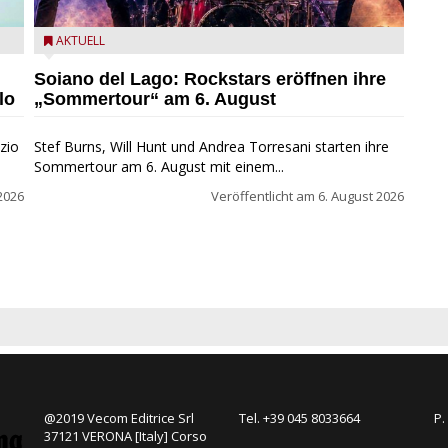
eim
Stef Burns, Will Hunt und Andrea Torresani im Summer
AKTUELL
Rock Explosion Tour
Soiano del Lago: Rockstars eröffnen ihre
lo
„Sommertour“ am 6. August
zio
Stef Burns, Will Hunt und Andrea Torresani starten ihre
Sommertour am 6. August mit einem...
2026
Veröffentlicht am
6. August 2026
@2019 Vecom Editrice Srl
Tel. +39 045 8033664
P.
37121 VERONA [Italy] Corso