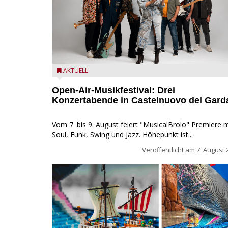
Castelnuovo del Garda: Die "Dirotta su Cuba" zu Gas
AKTUELL
beim MusicalBrolo
Open-Air-Musikfestival: Drei
Konzertabende in Castelnuovo del Gard
Vom 7. bis 9. August feiert "MusicalBrolo" Premiere m
Soul, Funk, Swing und Jazz. Höhepunkt ist...
Veröffentlicht am
7. August 