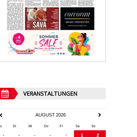
VERANSTALTUNGEN
AUGUST 2026
o
Di
Mi
Do
Fr
Sa
So
-
-
-
-
-
1
2