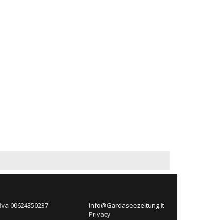
 Iva 00624350237
Info@Gardaseezeitung.It
Privacy