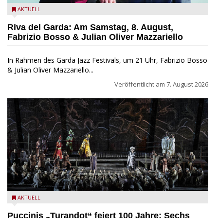
Fabrizio Bosso & Julian Oliver Mazzariello zu Gast beim Garda
AKTUELL
Jazz Festival
Riva del Garda: Am Samstag, 8. August,
Fabrizio Bosso & Julian Oliver Mazzariello
In Rahmen des Garda Jazz Festivals, um 21 Uhr, Fabrizio Bosso
& Julian Oliver Mazzariello...
Veröffentlicht am
7. August 2026
Turandot in der Arena von Verona - Ennevi für Fondazione
AKTUELL
Arena di Verona
Puccinis „Turandot“ feiert 100 Jahre: Sechs