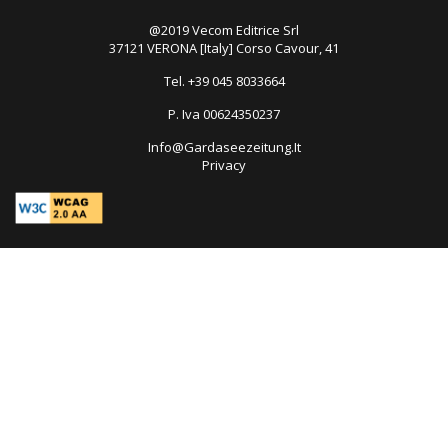
@2019 Vecom Editrice Srl
37121 VERONA [Italy] Corso Cavour, 41
Tel. +39 045 8033664
P. Iva 00624350237
Info@Gardaseezeitung.It
Privacy
Open
in
new
tab