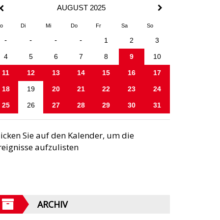
AUGUST 2025
o
Di
Mi
Do
Fr
Sa
So
-
-
-
-
1
2
3
4
5
6
7
8
9
10
11
12
13
14
15
16
17
18
19
20
21
22
23
24
25
26
27
28
29
30
31
licken Sie auf den Kalender, um die
reignisse aufzulisten
ARCHIV