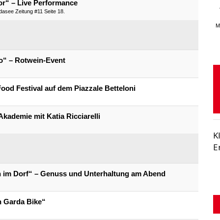
tor“ – Live Performance
rdasee Zeitung #11 Seite 18.
M
do“ – Rotwein-Event
Food Festival auf dem Piazzale Betteloni
Akademie mit Katia Ricciarelli
K
E
n im Dorf“ – Genuss und Unterhaltung am Abend
h Garda Bike“