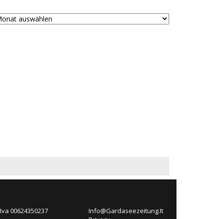
 Iva 00624350237
Info@Gardaseezeitung.It