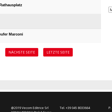
Rathausplatz
eufer Marconi
NÄCHSTE SEITE
LETZTE SEITE
@2019 Vecom Editrice Srl
Tel. +39 045 8033664
P.