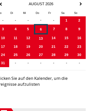
AUGUST 2026
o
Di
Mi
Do
Fr
Sa
So
-
-
-
-
-
1
2
3
4
5
7
8
9
6
10
11
12
14
15
16
13
17
18
19
20
21
22
23
24
25
26
27
28
29
30
31
-
-
-
-
-
-
licken Sie auf den Kalender, um die
reignisse aufzulisten