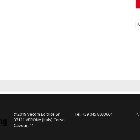
@2019 Vecom Editrice Srl
Tel. +39 045 8033664
P.
37121 VERONA [Italy] Corso
Cavour, 41