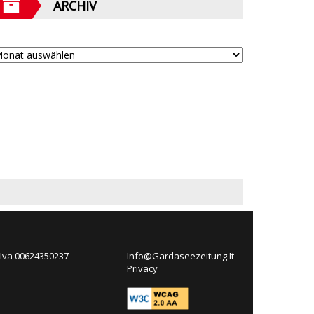
ARCHIV
 Iva 00624350237
Info@Gardaseezeitung.It
Privacy