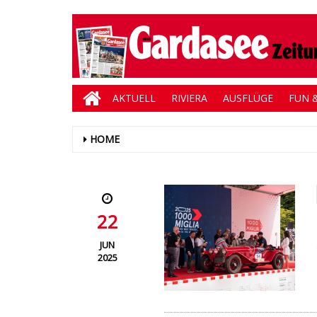
AKTUELL
RIVIERA
AUSFLÜGE
FUN &
HOME
22
JUN
2025