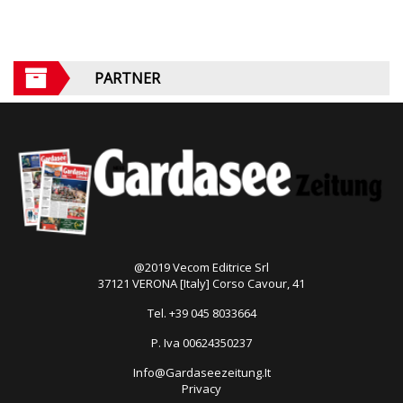
PARTNER
@2019 Vecom Editrice Srl
37121 VERONA [Italy] Corso Cavour, 41
Tel. +39 045 8033664
P. Iva 00624350237
Info@Gardaseezeitung.It
Privacy