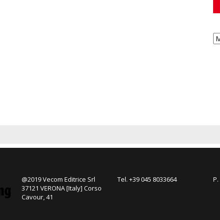
@2019 Vecom Editrice Srl
Tel. +39 045 8033664
P.
37121 VERONA [Italy] Corso
Cavour, 41