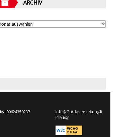
ARCHIV
 Iva 00624350237
Info@Gardaseezeitung.It
Privacy