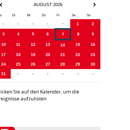
AUGUST 2026
o
Di
Mi
Do
Fr
Sa
So
-
-
-
-
-
1
2
3
4
5
6
8
9
7
10
11
12
13
15
16
14
17
18
19
20
21
22
23
24
25
26
27
28
29
30
31
-
-
-
-
-
-
licken Sie auf den Kalender, um die
reignisse aufzulisten