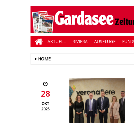
AKTUELL
RIVIERA
AUSFLÜGE
FUN &
HOME
28
OKT
2025