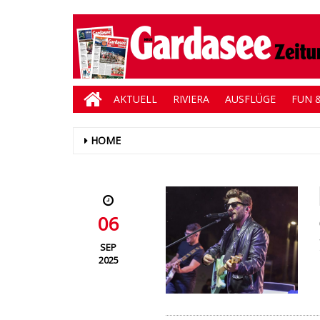
AKTUELL
RIVIERA
AUSFLÜGE
FUN &
HOME
06
SEP
2025