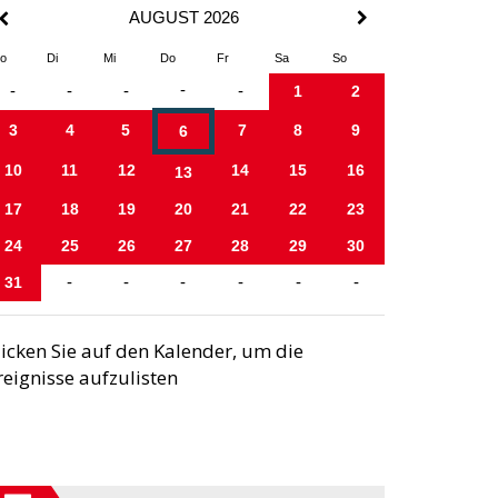
AUGUST 2026
o
Di
Mi
Do
Fr
Sa
So
-
-
-
-
-
1
2
3
4
5
7
8
9
6
10
11
12
14
15
16
13
17
18
19
20
21
22
23
24
25
26
27
28
29
30
31
-
-
-
-
-
-
licken Sie auf den Kalender, um die
reignisse aufzulisten