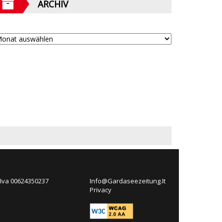
ARCHIV
 Iva 00624350237
Info@Gardaseezeitung.It
Privacy