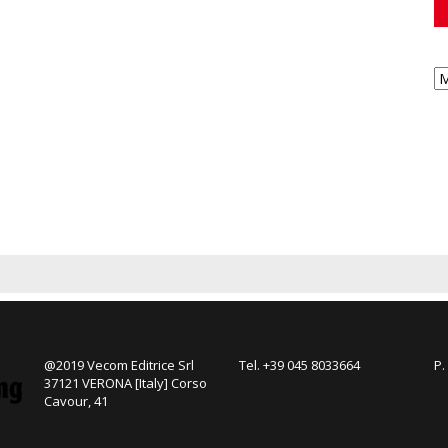
@2019 Vecom Editrice Srl
Tel. +39 045 8033664
P.
37121 VERONA [Italy] Corso
Cavour, 41