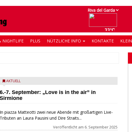
 NIGHTLIFE
PLUS
NÜTZLICHE INFO
KONTAKTE
KLEI
AKTUELL
6.-7. September: „Love is in the air” in
Sirmione
In piazza Matteotti zwei neue Abende mit großartigen Live-
Tributen an Laura Pausini und Dire Straits...
Veröffentlicht am
6. September 2025