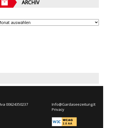
ARCHIV
 Iva 00624350237
Info@Gardaseezeitung.It
Privacy