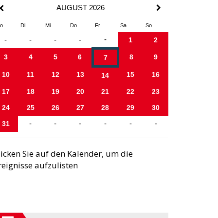
AUGUST 2026
o
Di
Mi
Do
Fr
Sa
So
-
-
-
-
-
1
2
3
4
5
6
8
9
7
10
11
12
13
15
16
14
17
18
19
20
21
22
23
24
25
26
27
28
29
30
31
-
-
-
-
-
-
licken Sie auf den Kalender, um die
reignisse aufzulisten