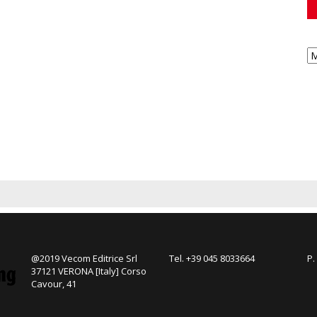
@2019 Vecom Editrice Srl
Tel. +39 045 8033664
P.
37121 VERONA [Italy] Corso
Cavour, 41