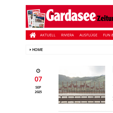
AKTUELL
RIVIERA
AUSFLÜGE
FUN &
HOME
07
SEP
2025