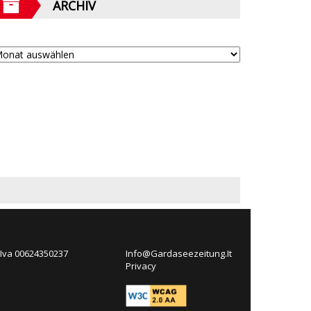
ARCHIV
 Iva 00624350237
Info@Gardaseezeitung.It
Privacy