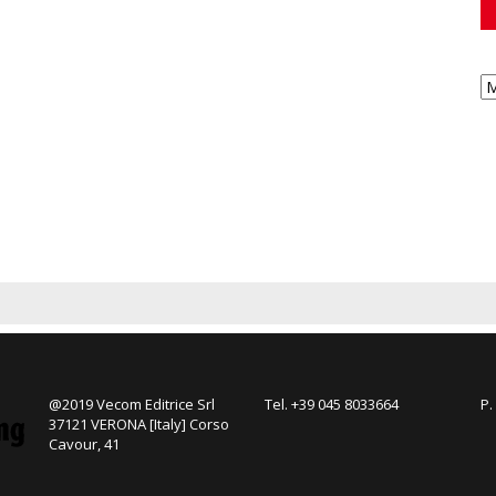
@2019 Vecom Editrice Srl
Tel. +39 045 8033664
P.
37121 VERONA [Italy] Corso
Cavour, 41