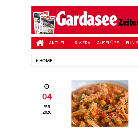
AKTUELL
RIVIERA
AUSFLÜGE
FUN &
HOME
04
FEB
2026