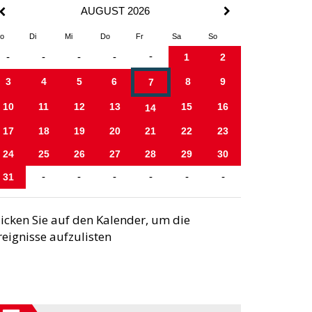
AUGUST 2026
o
Di
Mi
Do
Fr
Sa
So
-
-
-
-
-
1
2
3
4
5
6
8
9
7
10
11
12
13
15
16
14
17
18
19
20
21
22
23
24
25
26
27
28
29
30
31
-
-
-
-
-
-
licken Sie auf den Kalender, um die
reignisse aufzulisten