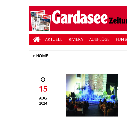
AKTUELL
RIVIERA
AUSFLÜGE
FUN &
HOME
15
AUG
2024