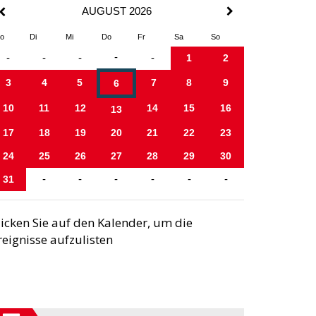
AUGUST 2026
o
Di
Mi
Do
Fr
Sa
So
-
-
-
-
-
1
2
3
4
5
7
8
9
6
10
11
12
14
15
16
13
17
18
19
20
21
22
23
24
25
26
27
28
29
30
31
-
-
-
-
-
-
licken Sie auf den Kalender, um die
reignisse aufzulisten