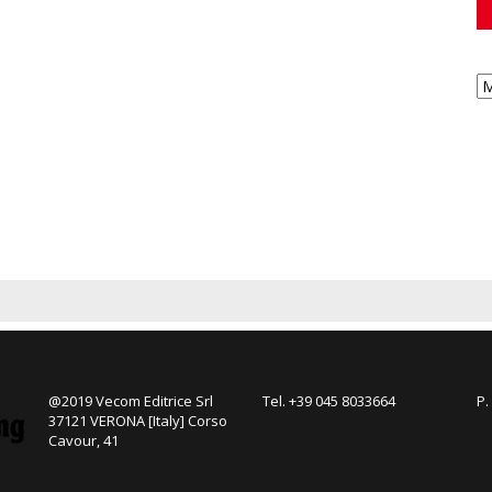
@2019 Vecom Editrice Srl
Tel. +39 045 8033664
P.
37121 VERONA [Italy] Corso
Cavour, 41