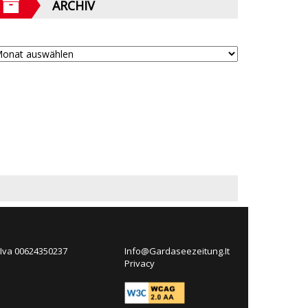
ARCHIV
 Iva 00624350237
Info@Gardaseezeitung.It
Privacy