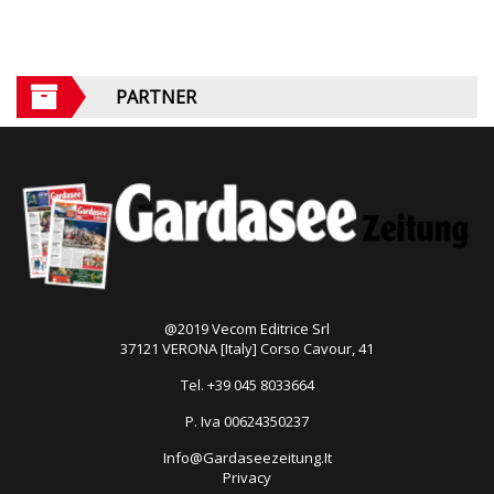
PARTNER
@2019 Vecom Editrice Srl
37121 VERONA [Italy] Corso Cavour, 41
Tel. +39 045 8033664
P. Iva 00624350237
Info@Gardaseezeitung.It
Privacy