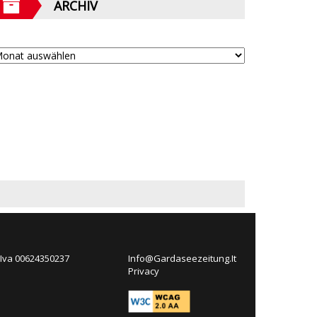
ARCHIV
 Iva 00624350237
Info@Gardaseezeitung.It
Privacy