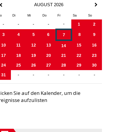
AUGUST 2026
o
Di
Mi
Do
Fr
Sa
So
-
-
-
-
-
1
2
3
4
5
6
8
9
7
10
11
12
13
15
16
14
17
18
19
20
21
22
23
24
25
26
27
28
29
30
31
-
-
-
-
-
-
licken Sie auf den Kalender, um die
reignisse aufzulisten