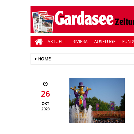
AKTUELL
RIVIERA
AUSFLÜGE
FUN &
HOME
26
OKT
2023