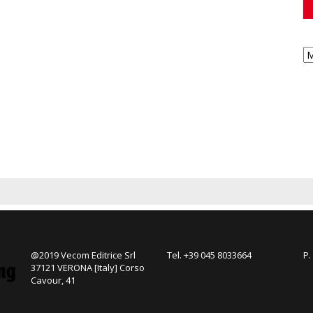
@2019 Vecom Editrice Srl
Tel. +39 045 8033664
P.
37121 VERONA [Italy] Corso
Cavour, 41