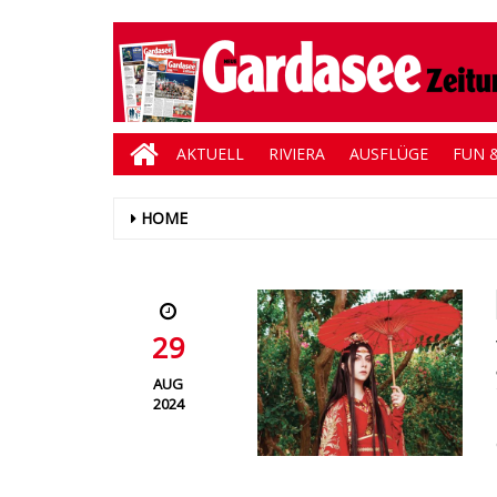
AKTUELL
RIVIERA
AUSFLÜGE
FUN &
HOME
29
AUG
2024