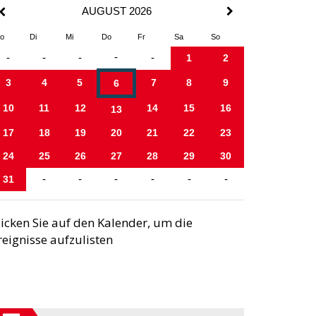
AUGUST 2026
o
Di
Mi
Do
Fr
Sa
So
-
-
-
-
-
1
2
3
4
5
7
8
9
6
10
11
12
14
15
16
13
17
18
19
20
21
22
23
24
25
26
27
28
29
30
31
-
-
-
-
-
-
licken Sie auf den Kalender, um die
reignisse aufzulisten