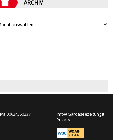
ARCHIV
 Iva 00624350237
Info@Gardaseezeitung.It
Privacy