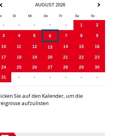
AUGUST 2026
o
Di
Mi
Do
Fr
Sa
So
-
-
-
-
-
1
2
3
4
5
7
8
9
6
10
11
12
14
15
16
13
17
18
19
20
21
22
23
24
25
26
27
28
29
30
31
-
-
-
-
-
-
licken Sie auf den Kalender, um die
reignisse aufzulisten