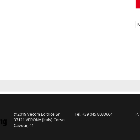
@2019 Vecom Editrice Srl
Tel. +39 045 8033664
P.
37121 VERONA [Italy] Corso
Cavour, 41