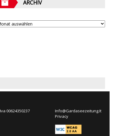
ARCHIV
 Iva 00624350237
Info@Gardaseezeitung.It
Privacy