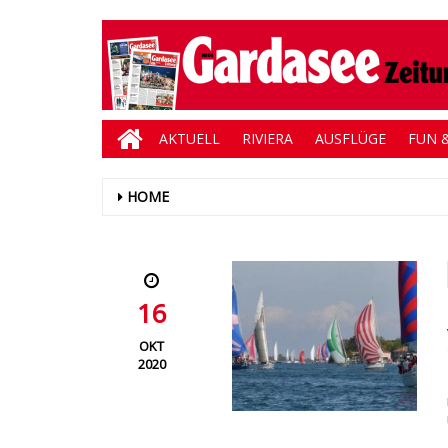
AKTUELL
RIVIERA
AUSFLÜGE
FUN &
HOME
16
OKT
2020