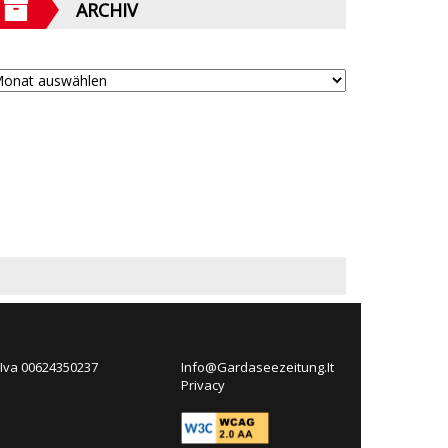
ARCHIV
 Iva 00624350237
Info@Gardaseezeitung.It
Privacy