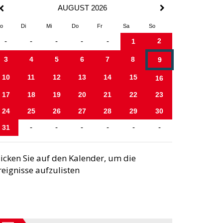
AUGUST 2026
o
Di
Mi
Do
Fr
Sa
So
2
-
-
-
-
-
1
3
4
5
6
7
8
9
10
11
12
13
14
15
16
17
18
19
20
21
22
23
24
25
26
27
28
29
30
31
-
-
-
-
-
-
licken Sie auf den Kalender, um die
reignisse aufzulisten