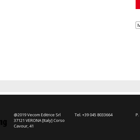
@2019 Vecom Editrice Srl
Tel. +39 045 8033664
P.
37121 VERONA [Italy] Corso
Cavour, 41