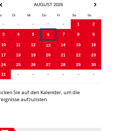
AUGUST 2026
o
Di
Mi
Do
Fr
Sa
So
-
-
-
-
-
1
2
3
4
5
7
8
9
6
10
11
12
14
15
16
13
17
18
19
20
21
22
23
24
25
26
27
28
29
30
31
-
-
-
-
-
-
licken Sie auf den Kalender, um die
reignisse aufzulisten