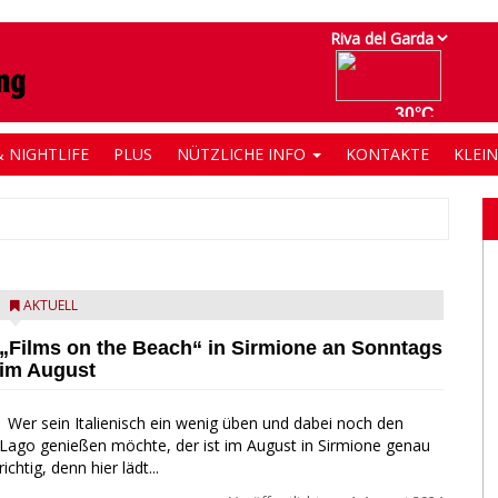
 NIGHTLIFE
PLUS
NÜTZLICHE INFO
KONTAKTE
KLEI
AKTUELL
„Films on the Beach“ in Sirmione an Sonntags
im August
Wer sein Italienisch ein wenig üben und dabei noch den
Lago genießen möchte, der ist im August in Sirmione genau
richtig, denn hier lädt...