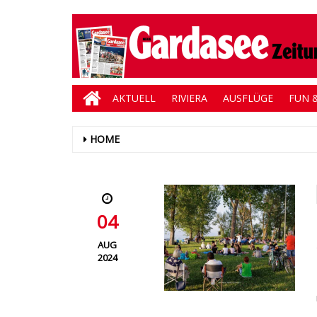
AKTUELL
RIVIERA
AUSFLÜGE
FUN &
HOME
04
AUG
2024