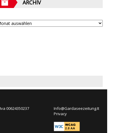
ARCHIV
 Iva 00624350237
Info@Gardaseezeitung.It
Privacy