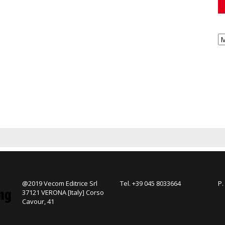
@2019 Vecom Editrice Srl
Tel. +39 045 8033664
P.
37121 VERONA [Italy] Corso
Cavour, 41