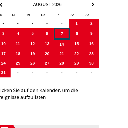
AUGUST 2026
o
Di
Mi
Do
Fr
Sa
So
-
-
-
-
-
1
2
3
4
5
6
8
9
7
10
11
12
13
15
16
14
17
18
19
20
21
22
23
24
25
26
27
28
29
30
31
-
-
-
-
-
-
licken Sie auf den Kalender, um die
reignisse aufzulisten