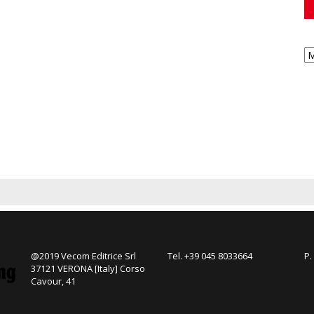
@2019 Vecom Editrice Srl
Tel. +39 045 8033664
P.
37121 VERONA [Italy] Corso
Cavour, 41