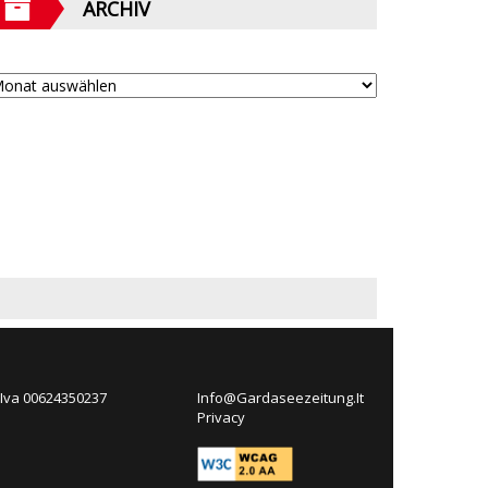
ARCHIV
 Iva 00624350237
Info@Gardaseezeitung.It
Privacy