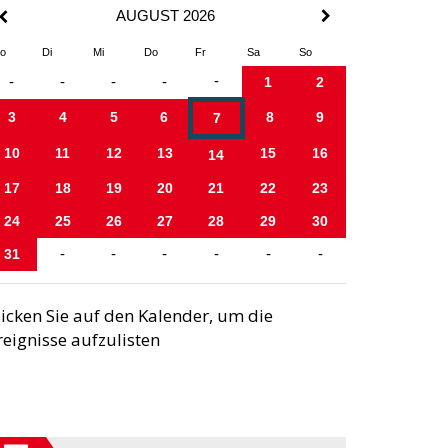
AUGUST 2026
o
Di
Mi
Do
Fr
Sa
So
-
-
-
-
-
1
2
3
4
5
6
8
9
7
10
11
12
13
15
16
14
17
18
19
20
21
22
23
24
25
26
27
28
29
30
31
-
-
-
-
-
-
licken Sie auf den Kalender, um die
reignisse aufzulisten