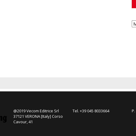
@2019 Vecom Editrice Srl
Tel. +39 045 8033664
P.
37121 VERONA [Italy] Corso
Cavour, 41