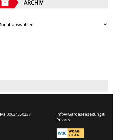
ARCHIV
 Iva 00624350237
Info@Gardaseezeitung.It
Privacy