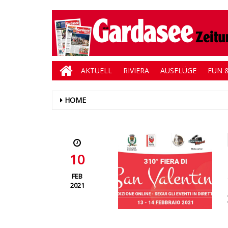
AKTUELL
RIVIERA
AUSFLÜGE
FUN &
HOME
10
FEB
2021