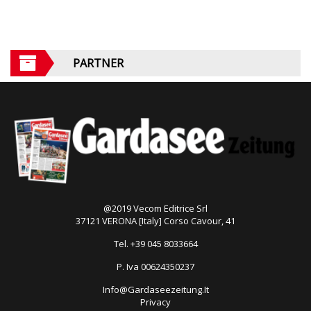
PARTNER
@2019 Vecom Editrice Srl
37121 VERONA [Italy] Corso Cavour, 41
Tel. +39 045 8033664
P. Iva 00624350237
Info@Gardaseezeitung.It
Privacy