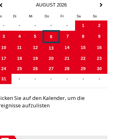
AUGUST 2026
o
Di
Mi
Do
Fr
Sa
So
-
-
-
-
-
1
2
3
4
5
7
8
9
6
10
11
12
14
15
16
13
17
18
19
20
21
22
23
24
25
26
27
28
29
30
31
-
-
-
-
-
-
licken Sie auf den Kalender, um die
reignisse aufzulisten