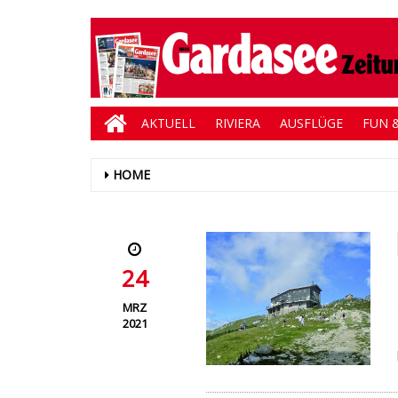
AKTUELL
RIVIERA
AUSFLÜGE
FUN &
HOME
24
MRZ
2021