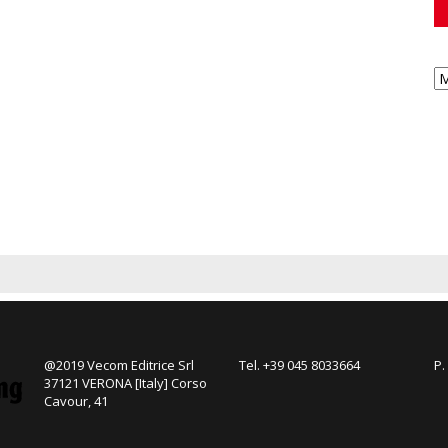
@2019 Vecom Editrice Srl
Tel. +39 045 8033664
P.
37121 VERONA [Italy] Corso
Cavour, 41