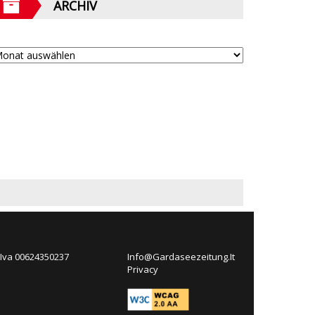
ARCHIV
 Iva 00624350237
Info@Gardaseezeitung.It
Privacy