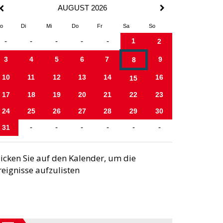
AUGUST 2026
o
Di
Mi
Do
Fr
Sa
So
1
-
-
-
-
-
2
3
4
5
6
7
9
8
10
11
12
13
14
16
15
17
18
19
20
21
22
23
24
25
26
27
28
29
30
31
-
-
-
-
-
-
licken Sie auf den Kalender, um die
reignisse aufzulisten