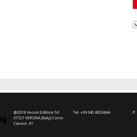
@2019 Vecom Editrice Srl
Tel. +39 045 8033664
P.
37121 VERONA [Italy] Corso
Cavour, 41