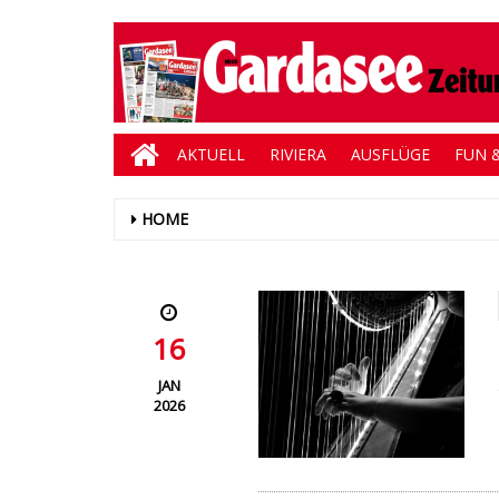
AKTUELL
RIVIERA
AUSFLÜGE
FUN &
HOME
16
JAN
2026