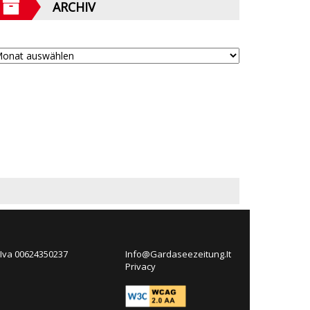
ARCHIV
 Iva 00624350237
Info@Gardaseezeitung.It
Privacy