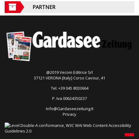
PARTNER
@2019 Vecom Editrice Srl
37121 VERONA [Italy] Corso Cavour, 41
Tel. +39 045 8033664
P. Iva 00624350237
Info@Gardaseezeitung.It
Privacy
Open