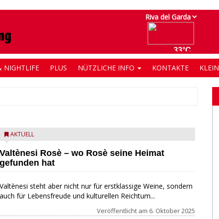
 NIGHTLIFE
PLUS
NÜTZLICHE INFO
KONTAKTE
KLEI
AKTUELL
Valtènesi Rosè – wo Rosè seine Heimat
gefunden hat
Valtènesi steht aber nicht nur für erstklassige Weine, sondern
auch für Lebensfreude und kulturellen Reichtum...
Veröffentlicht am
6. Oktober 2025