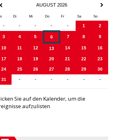
AUGUST 2026
o
Di
Mi
Do
Fr
Sa
So
-
-
-
-
-
1
2
3
4
5
7
8
9
6
10
11
12
14
15
16
13
17
18
19
20
21
22
23
24
25
26
27
28
29
30
31
-
-
-
-
-
-
licken Sie auf den Kalender, um die
reignisse aufzulisten