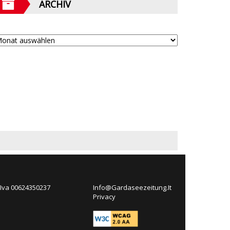
ARCHIV
 Iva 00624350237
Info@Gardaseezeitung.It
Privacy