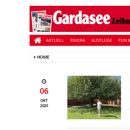
AKTUELL
RIVIERA
AUSFLÜGE
FUN &
HOME
06
OKT
2025