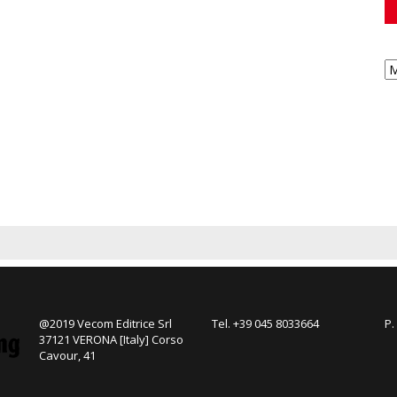
@2019 Vecom Editrice Srl
Tel. +39 045 8033664
P.
37121 VERONA [Italy] Corso
Cavour, 41