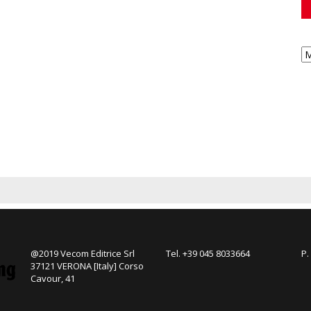
@2019 Vecom Editrice Srl
Tel. +39 045 8033664
P.
37121 VERONA [Italy] Corso
Cavour, 41