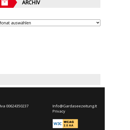
ARCHIV
 Iva 00624350237
Info@Gardaseezeitung.It
Privacy