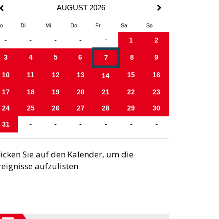
AUGUST 2026
o
Di
Mi
Do
Fr
Sa
So
-
-
-
-
-
1
2
3
4
5
6
8
9
7
10
11
12
13
15
16
14
17
18
19
20
21
22
23
24
25
26
27
28
29
30
31
-
-
-
-
-
-
licken Sie auf den Kalender, um die
reignisse aufzulisten