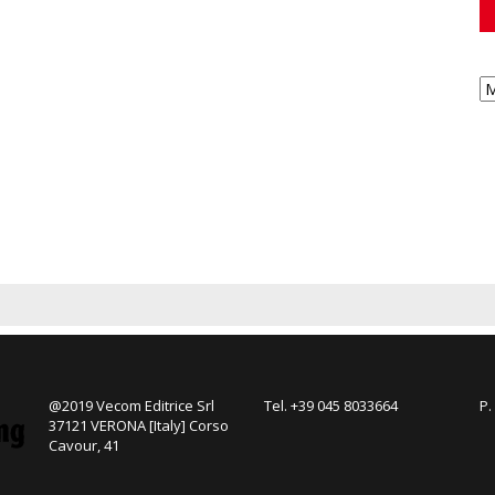
@2019 Vecom Editrice Srl
Tel. +39 045 8033664
P.
37121 VERONA [Italy] Corso
Cavour, 41