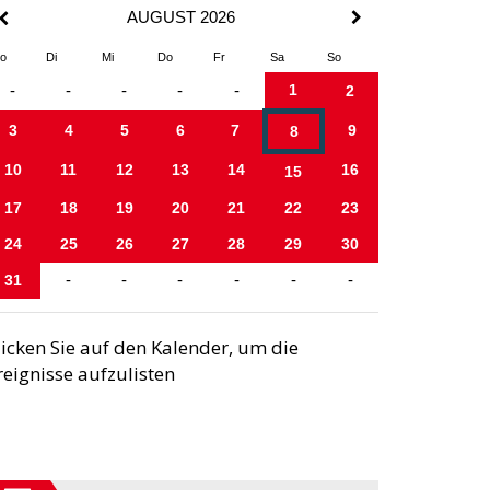
AUGUST 2026
o
Di
Mi
Do
Fr
Sa
So
1
-
-
-
-
-
2
3
4
5
6
7
9
8
10
11
12
13
14
16
15
17
18
19
20
21
22
23
24
25
26
27
28
29
30
31
-
-
-
-
-
-
licken Sie auf den Kalender, um die
reignisse aufzulisten