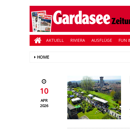
AKTUELL
RIVIERA
AUSFLÜGE
FUN &
HOME
10
APR
2026