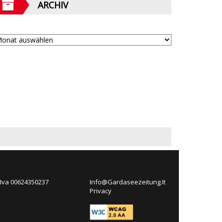
ARCHIV
 Iva 00624350237
Info@Gardaseezeitung.It
Privacy