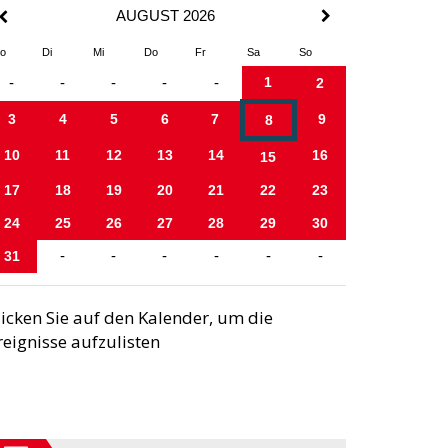
AUGUST 2026
o
Di
Mi
Do
Fr
Sa
So
1
-
-
-
-
-
2
3
4
5
6
7
9
8
10
11
12
13
14
16
15
17
18
19
20
21
22
23
24
25
26
27
28
29
30
31
-
-
-
-
-
-
licken Sie auf den Kalender, um die
reignisse aufzulisten