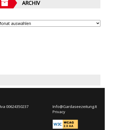
ARCHIV
 Iva 00624350237
Info@Gardaseezeitung.It
Privacy