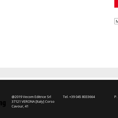
@2019 Vecom Editrice Srl
Tel. +39 045 8033664
P.
37121 VERONA [Italy] Corso
Cavour, 41