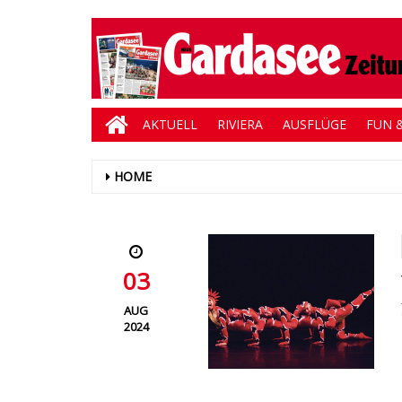
AKTUELL
RIVIERA
AUSFLÜGE
FUN &
HOME
03
AUG
2024