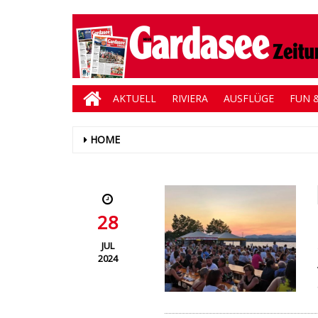
AKTUELL
RIVIERA
AUSFLÜGE
FUN &
HOME
28
JUL
2024