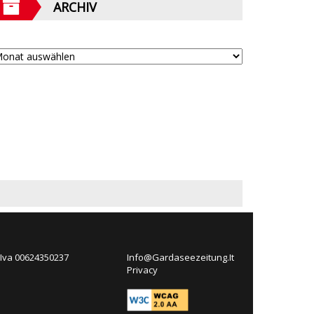
ARCHIV
 Iva 00624350237
Info@Gardaseezeitung.It
Privacy