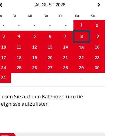
AUGUST 2026
o
Di
Mi
Do
Fr
Sa
So
1
-
-
-
-
-
2
3
4
5
6
7
9
8
10
11
12
13
14
16
15
17
18
19
20
21
22
23
24
25
26
27
28
29
30
31
-
-
-
-
-
-
licken Sie auf den Kalender, um die
reignisse aufzulisten