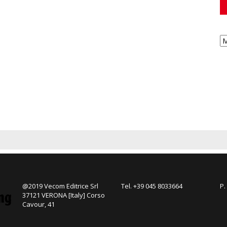
@2019 Vecom Editrice Srl
Tel. +39 045 8033664
P.
37121 VERONA [Italy] Corso
Cavour, 41