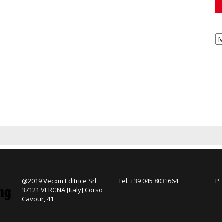
@2019 Vecom Editrice Srl
Tel. +39 045 8033664
P.
37121 VERONA [Italy] Corso
Cavour, 41