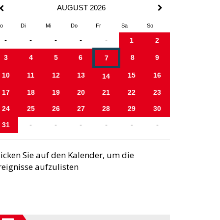
AUGUST 2026
o
Di
Mi
Do
Fr
Sa
So
-
-
-
-
-
1
2
3
4
5
6
8
9
7
10
11
12
13
15
16
14
17
18
19
20
21
22
23
24
25
26
27
28
29
30
31
-
-
-
-
-
-
licken Sie auf den Kalender, um die
reignisse aufzulisten