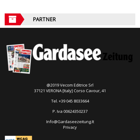
PARTNER
@2019 Vecom Editrice Srl
37121 VERONA [Italy] Corso Cavour, 41
Tel. +39 045 8033664
P. Iva 00624350237
Info@Gardaseezeitung.It
Privacy