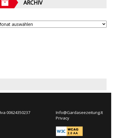
ARCHIV
 Iva 00624350237
Info@Gardaseezeitung.It
Privacy