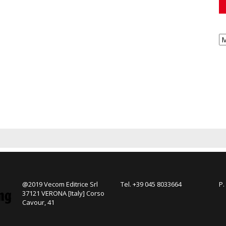
@2019 Vecom Editrice Srl
Tel. +39 045 8033664
P.
37121 VERONA [Italy] Corso
Cavour, 41