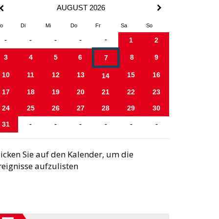
AUGUST 2026
o
Di
Mi
Do
Fr
Sa
So
-
-
-
-
-
1
2
3
4
5
6
8
9
7
10
11
12
13
15
16
14
17
18
19
20
21
22
23
24
25
26
27
28
29
30
31
-
-
-
-
-
-
licken Sie auf den Kalender, um die
reignisse aufzulisten