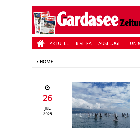
AKTUELL
RIVIERA
AUSFLÜGE
FUN &
HOME
26
JUL
2025