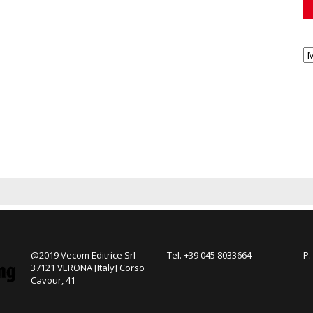
@2019 Vecom Editrice Srl
Tel. +39 045 8033664
P.
37121 VERONA [Italy] Corso
Cavour, 41