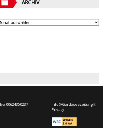
ARCHIV
 Iva 00624350237
Info@Gardaseezeitung.It
Privacy