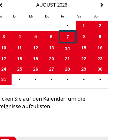
AUGUST 2026
o
Di
Mi
Do
Fr
Sa
So
-
-
-
-
-
1
2
3
4
5
6
8
9
7
10
11
12
13
15
16
14
17
18
19
20
21
22
23
24
25
26
27
28
29
30
31
-
-
-
-
-
-
licken Sie auf den Kalender, um die
reignisse aufzulisten