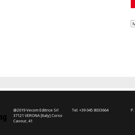
@2019 Vecom Editrice Srl
Tel. +39 045 8033664
P.
37121 VERONA [Italy] Corso
Cavour, 41