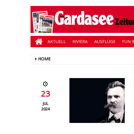
AKTUELL
RIVIERA
AUSFLÜGE
FUN &
HOME
23
JUL
2024