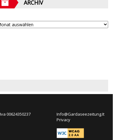
ARCHIV
 Iva 00624350237
Info@Gardaseezeitung.It
Privacy