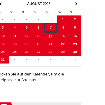
AUGUST 2026
o
Di
Mi
Do
Fr
Sa
So
-
-
-
-
-
1
2
3
4
5
6
8
9
7
10
11
12
13
15
16
14
17
18
19
20
21
22
23
24
25
26
27
28
29
30
31
-
-
-
-
-
-
licken Sie auf den Kalender, um die
reignisse aufzulisten