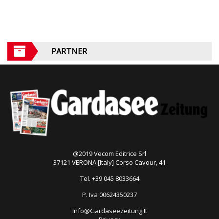
PARTNER
@2019 Vecom Editrice Srl
37121 VERONA [Italy] Corso Cavour, 41
Tel. +39 045 8033664
P. Iva 00624350237
Info@Gardaseezeitung.It