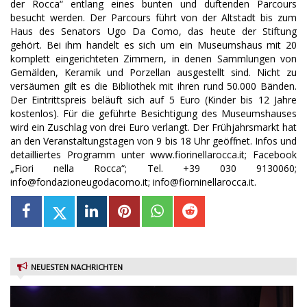
der Rocca“ entlang eines bunten und duftenden Parcours
besucht werden. Der Parcours führt von der Altstadt bis zum
Haus des Senators Ugo Da Como, das heute der Stiftung
gehört. Bei ihm handelt es sich um ein Museumshaus mit 20
komplett eingerichteten Zimmern, in denen Sammlungen von
Gemälden, Keramik und Porzellan ausgestellt sind. Nicht zu
versäumen gilt es die Bibliothek mit ihren rund 50.000 Bänden.
Der Eintrittspreis beläuft sich auf 5 Euro (Kinder bis 12 Jahre
kostenlos). Für die geführte Besichtigung des Museumshauses
wird ein Zuschlag von drei Euro verlangt. Der Frühjahrsmarkt hat
an den Veranstaltungstagen von 9 bis 18 Uhr geöffnet. Infos und
detailliertes Programm unter www.fiorinellarocca.it; Facebook
„Fiori nella Rocca“; Tel. +39 030 9130060;
info@fondazioneugodacomo.it; info@fiorninellarocca.it.
NEUESTEN NACHRICHTEN