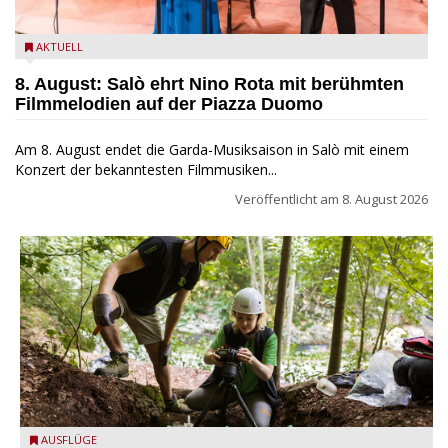
Estate Musicale del Garda: Salò ehrt Nino Rota
AKTUELL
8. August: Salò ehrt Nino Rota mit berühmten
Filmmelodien auf der Piazza Duomo
Am 8. August endet die Garda-Musiksaison in Salò mit einem
Konzert der bekanntesten Filmmusiken...
Veröffentlicht am
8. August 2026
die archäologische Fundstätte Riparo Prà da Stua am Monte
AUSFLÜGE