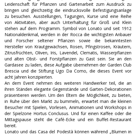
Leidenschaft für Pflanzen und Gartenarbeit zum Ausdruck zu
bringen und gleichzeitig die eindrucksvolle Befestigungsanlage
zu besuchen. Ausstellungen, Tagungen, Kurse und eine Reihe
von Aktivitäten, aber auch Unterhaltung für Groß und Klein
stehen auf dem Programm. Symbol von Lonato und seit 1912
Nationaldenkmal, werden in der Rocca die wichtigsten Anbauer
und Forscher seltener Pflanzen sowie die bekanntesten
Hersteller von Krautgewächsen, Rosen, Pfingstrosen, Kräutern,
Zitrusfrüchten, Oliven, Iris, Lavendel, Clematis, Wasserpflanzen
und alten Obst- und Forstpflanzen zu Gast sein. Sie an den
Gardasee zu laden, diese Aufgabe übernehmen der Garden Club
Brescia und die Stiftung Ugo Da Como, die dieses Event vor
acht Jahren konzipierten.
An dem Event nehmen des weiteren Handwerker teil, die an
ihren Ständen elegante Gegenstände und Garten-Dekorationen
präsentieren werden. Um den Eltern die Möglichkeit, zu bieten,
in Ruhe über den Markt zu bummeln, erwartet man die kleinen
Besucher mit Spielen, Vorlesen, Animationen und Workshops in
der Spielzone Hortus Conclusus. Und für einen Kaffee oder die
Mittagspause steht die Café-Ecke und ein Buffet-Restaurant
bereit.
Lonato und das Casa del Podestà können während „Blumen in