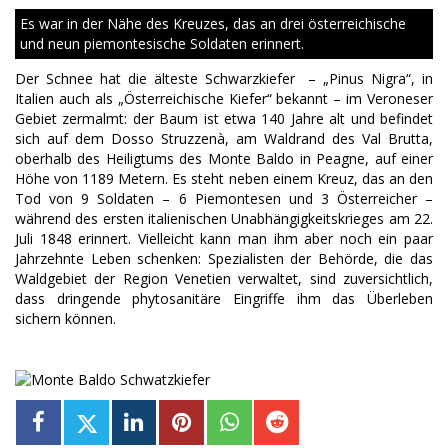
Es war in der Nähe des Kreuzes, das an drei österreichische
und neun piemontesische Soldaten erinnert.
Der Schnee hat die älteste Schwarzkiefer – „Pinus Nigra“, in
Italien auch als „Österreichische Kiefer“ bekannt – im Veroneser
Gebiet zermalmt: der Baum ist etwa 140 Jahre alt und befindet
sich auf dem Dosso Struzzenà, am Waldrand des Val Brutta,
oberhalb des Heiligtums des Monte Baldo in Peagne, auf einer
Höhe von 1189 Metern. Es steht neben einem Kreuz, das an den
Tod von 9 Soldaten – 6 Piemontesen und 3 Österreicher –
während des ersten italienischen Unabhängigkeitskrieges am 22.
Juli 1848 erinnert. Vielleicht kann man ihm aber noch ein paar
Jahrzehnte Leben schenken: Spezialisten der Behörde, die das
Waldgebiet der Region Venetien verwaltet, sind zuversichtlich,
dass dringende phytosanitäre Eingriffe ihm das Überleben
sichern können.