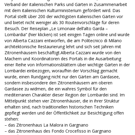
Verband der italienischen Parks und Gärten in Zusammenarbeit
mit dem italienischen Kulturministerium gefördert wird. Das
Portal stellt über 200 der wichtigsten italienischen Gärten vor
und bietet nicht weniger als 30 Routenvorschläge für deren
Besuch. Der Reiseplan „Le Limonaie dell’alto Garda –
Lombardia“ (hier klicken) ist seit einigen Tagen online und wurde
von Alberta Cazzani entworfen, die am Politecnico di Milano
architektonische Restaurierung lehrt und sich seit Jahren mit
Zitronenhäusern beschäftigt.Alberta Cazzani wurde von den
Machern und Koordinatoren des Portals in die Ausarbeitung
einer Reihe von Informationsblättern über wichtige Gärten in der
Lombardei einbezogen, woraufhin der Vorschlag gemacht
wurde, einen Rundgang nicht nur den Gärten am Gardasee,
sondern insbesondere den Zitronenhäusern am oberen
Gardasee zu widmen, die ein wahres Symbol für den
mediterranen Charakter dieser Region der Lombardei sind. Im
Mittelpunkt stehen vier Zitronenhäuser, die in ihrer Struktur
erhalten sind, nach traditionellen historischen Techniken
gepflegt werden und der Öffentlichkeit zur Besichtigung offen
stehen:
– das Zitronenhaus La Malora in Gargnano
– das Zitronenhaus des Fondo Crocefisso in Gargnano